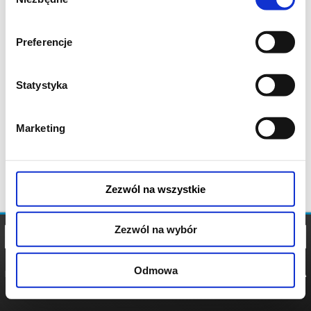
zgody
Preferencje
Statystyka
Marketing
Zezwól na wszystkie
Zezwól na wybór
Odmowa
REGULAMIN
POLITYKA
POLITYKA
COOKIES
PRYWATNOŚCI