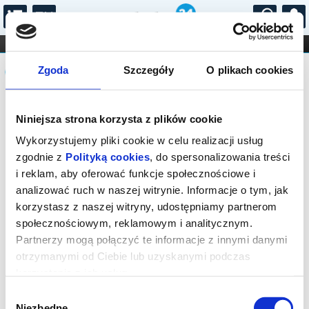
...
KONCERTY
KINO
TEATR
KABARET I
Komunikat
FILHARMONIA
OPERA I BALET
Zgoda
Szczegóły
O plikach cookies
STAND-UP
DLA DZIECI
ONLINE
KARNETY
Sprzedaż biletów on-line na wydarzenie
Niniejsza strona korzysta z plików cookie
została zakończona.
Wykorzystujemy pliki cookie w celu realizacji usług
zgodnie z
Polityką cookies
, do spersonalizowania treści
i reklam, aby oferować funkcje społecznościowe i
analizować ruch w naszej witrynie. Informacje o tym, jak
korzystasz z naszej witryny, udostępniamy partnerom
społecznościowym, reklamowym i analitycznym.
Partnerzy mogą połączyć te informacje z innymi danymi
otrzymanymi od Ciebie lub uzyskanymi podczas
korzystania z ich usług.
Wybór
Niezbędne