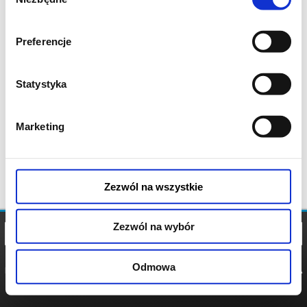
zgody
Preferencje
Statystyka
Marketing
Zezwól na wszystkie
Zezwól na wybór
Odmowa
REGULAMIN
POLITYKA
POLITYKA
COOKIES
PRYWATNOŚCI