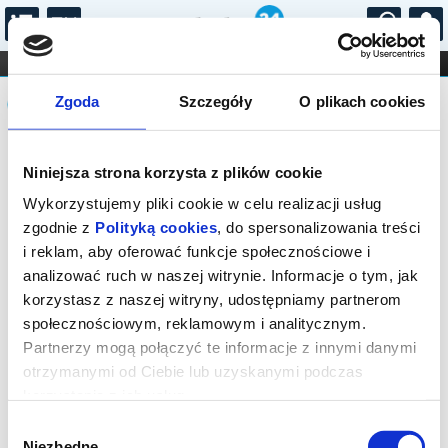
...
KONCERTY
KINO
TEATR
KABARET I
Komunikat
FILHARMONIA
OPERA I BALET
Zgoda
Szczegóły
O plikach cookies
STAND-UP
DLA DZIECI
ONLINE
KARNETY
Sprzedaż biletów on-line na wydarzenie
Niniejsza strona korzysta z plików cookie
została zakończona.
Wykorzystujemy pliki cookie w celu realizacji usług
zgodnie z
Polityką cookies
, do spersonalizowania treści
i reklam, aby oferować funkcje społecznościowe i
analizować ruch w naszej witrynie. Informacje o tym, jak
korzystasz z naszej witryny, udostępniamy partnerom
społecznościowym, reklamowym i analitycznym.
Partnerzy mogą połączyć te informacje z innymi danymi
otrzymanymi od Ciebie lub uzyskanymi podczas
korzystania z ich usług.
Wybór
Niezbędne