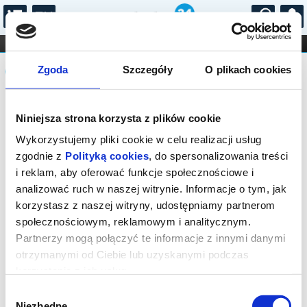
...
KONCERTY
KINO
TEATR
KABARET I
Komunikat
FILHARMONIA
OPERA I BALET
Zgoda
Szczegóły
O plikach cookies
STAND-UP
DLA DZIECI
ONLINE
KARNETY
Sprzedaż biletów on-line na wydarzenie
Niniejsza strona korzysta z plików cookie
została zakończona.
Wykorzystujemy pliki cookie w celu realizacji usług
zgodnie z
Polityką cookies
, do spersonalizowania treści
i reklam, aby oferować funkcje społecznościowe i
analizować ruch w naszej witrynie. Informacje o tym, jak
korzystasz z naszej witryny, udostępniamy partnerom
społecznościowym, reklamowym i analitycznym.
Partnerzy mogą połączyć te informacje z innymi danymi
otrzymanymi od Ciebie lub uzyskanymi podczas
korzystania z ich usług.
Wybór
Niezbędne