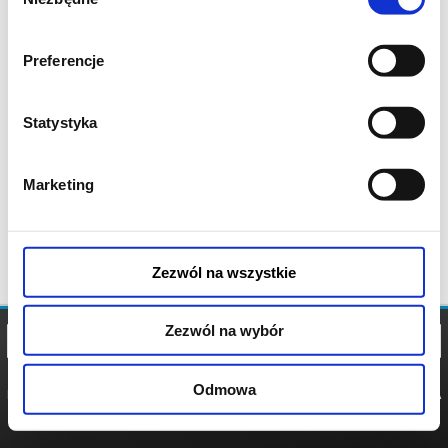
zgody
Preferencje
Statystyka
Marketing
Zezwól na wszystkie
Zezwól na wybór
Odmowa
REGULAMIN
POLITYKA
POLITYKA
COOKIES
PRYWATNOŚCI