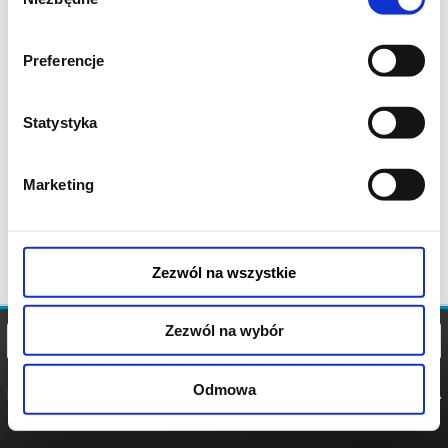
zgody
Preferencje
Statystyka
Marketing
Zezwól na wszystkie
Zezwól na wybór
Odmowa
REGULAMIN
POLITYKA
POLITYKA
COOKIES
PRYWATNOŚCI