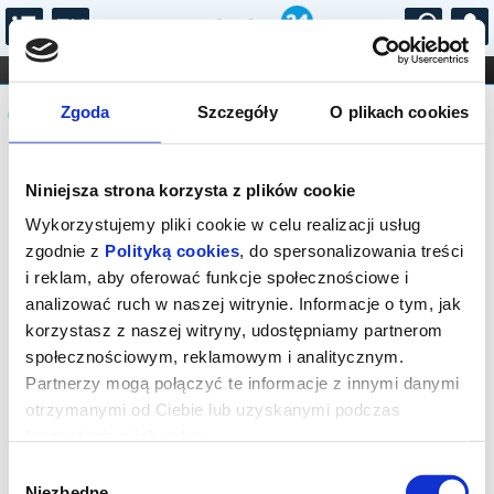
...
KONCERTY
KINO
TEATR
KABARET I
Komunikat
FILHARMONIA
OPERA I BALET
Zgoda
Szczegóły
O plikach cookies
STAND-UP
DLA DZIECI
ONLINE
KARNETY
Sprzedaż biletów on-line na wydarzenie
Niniejsza strona korzysta z plików cookie
została zakończona.
Wykorzystujemy pliki cookie w celu realizacji usług
zgodnie z
Polityką cookies
, do spersonalizowania treści
i reklam, aby oferować funkcje społecznościowe i
analizować ruch w naszej witrynie. Informacje o tym, jak
korzystasz z naszej witryny, udostępniamy partnerom
społecznościowym, reklamowym i analitycznym.
Partnerzy mogą połączyć te informacje z innymi danymi
otrzymanymi od Ciebie lub uzyskanymi podczas
korzystania z ich usług.
Wybór
Niezbędne