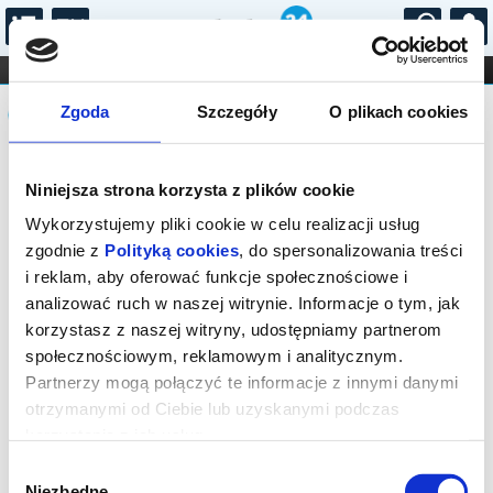
...
KONCERTY
KINO
TEATR
KABARET I
Komunikat
FILHARMONIA
OPERA I BALET
Zgoda
Szczegóły
O plikach cookies
STAND-UP
DLA DZIECI
ONLINE
KARNETY
Sprzedaż biletów on-line na wydarzenie
Niniejsza strona korzysta z plików cookie
została zakończona.
Wykorzystujemy pliki cookie w celu realizacji usług
zgodnie z
Polityką cookies
, do spersonalizowania treści
i reklam, aby oferować funkcje społecznościowe i
analizować ruch w naszej witrynie. Informacje o tym, jak
korzystasz z naszej witryny, udostępniamy partnerom
społecznościowym, reklamowym i analitycznym.
Partnerzy mogą połączyć te informacje z innymi danymi
otrzymanymi od Ciebie lub uzyskanymi podczas
korzystania z ich usług.
Wybór
Niezbędne