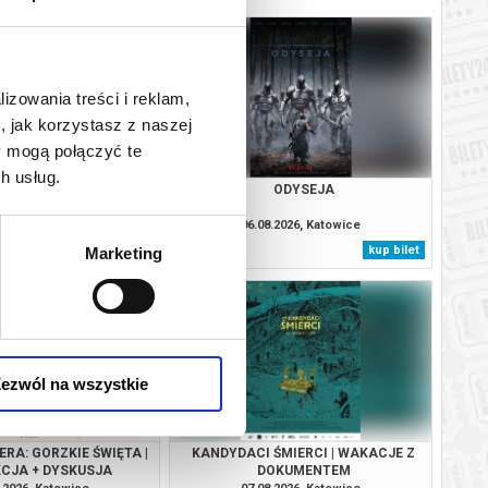
lizowania treści i reklam,
, jak korzystasz z naszej
y mogą połączyć te
h usług.
OTHER MARY
ODYSEJA
.2026, Katowice
06.08.2026, Katowice
kup bilet
kup bilet
Marketing
ezwól na wszystkie
RA: GORZKIE ŚWIĘTA |
KANDYDACI ŚMIERCI | WAKACJE Z
CJA + DYSKUSJA
DOKUMENTEM