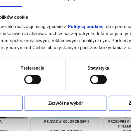
 plików cookie
w celu realizacji usług zgodnie z
Polityką cookies
, do spersona
nościowe i analizować ruch w naszej witrynie. Informacje o tym
nerom społecznościowym, reklamowym i analitycznym. Partnerz
otrzymanymi od Ciebie lub uzyskanymi podczas korzystania z ic
NIE
JEJ PIEKŁO
M
towice
06.08.2026, Katowice
06.08
kup bilet
kup bilet
Preferencje
Statystyka
Zezwól na wybór
Z
A
PEJZAŻ W KOLORZE SEPII
PRZEDPREMIE
PRELEK