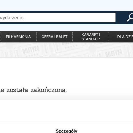
KABARET I
FILHARMONIA
OPERA I BALET
DLA DZIE
STAND-UP
ie została zakończona.
Szczegóły