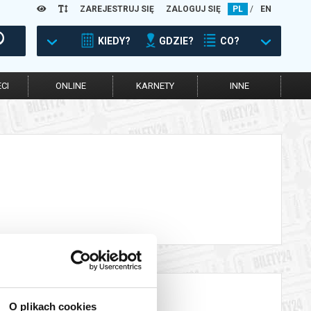
ZAREJESTRUJ SIĘ
ZALOGUJ SIĘ
PL
/
EN
KIEDY?
GDZIE?
CO?
CI
ONLINE
KARNETY
INNE
O plikach cookies