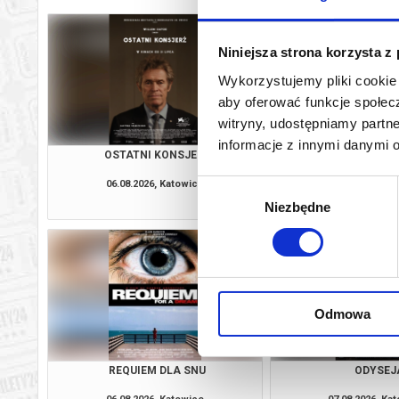
Niniejsza strona korzysta z
Wykorzystujemy pliki cookie 
aby oferować funkcje społecz
witryny, udostępniamy part
informacje z innymi danymi 
OSTATNI KONSJERŻ
ZAPROSZE
06.08.2026, Katowice
06.08.2026, Ka
Wybór
kup bilet
Niezbędne
zgody
Odmowa
REQUIEM DLA SNU
ODYSEJ