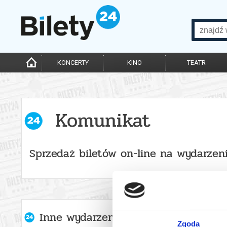
KONCERTY
KINO
TEATR
Komunikat
Sprzedaż biletów on-line na wydarzen
Inne wydarzenia organizatora
Zgoda