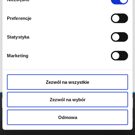
zgody
Preferencje
Statystyka
Marketing
Zezwól na wszystkie
Zezwól na wybór
Odmowa
REGULAMIN
POLITYKA
POLITYKA
COOKIES
PRYWATNOŚCI