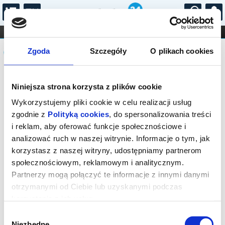
...
KONCERTY
KINO
TEATR
KABARET I
Komunikat
FILHARMONIA
OPERA I BALET
Zgoda
Szczegóły
O plikach cookies
STAND-UP
DLA DZIECI
ONLINE
KARNETY
Sprzedaż biletów on-line na wydarzenie
Niniejsza strona korzysta z plików cookie
została zakończona.
Wykorzystujemy pliki cookie w celu realizacji usług
zgodnie z
Polityką cookies
, do spersonalizowania treści
i reklam, aby oferować funkcje społecznościowe i
analizować ruch w naszej witrynie. Informacje o tym, jak
korzystasz z naszej witryny, udostępniamy partnerom
społecznościowym, reklamowym i analitycznym.
Partnerzy mogą połączyć te informacje z innymi danymi
otrzymanymi od Ciebie lub uzyskanymi podczas
korzystania z ich usług.
Wybór
Niezbędne