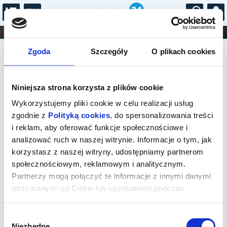
...
KONCERTY
KINO
TEATR
KABARET I
Komunikat
FILHARMONIA
OPERA I BALET
Zgoda
Szczegóły
O plikach cookies
STAND-UP
DLA DZIECI
ONLINE
KARNETY
Sprzedaż biletów on-line na wydarzenie
Niniejsza strona korzysta z plików cookie
została zakończona.
Wykorzystujemy pliki cookie w celu realizacji usług
zgodnie z
Polityką cookies
, do spersonalizowania treści
i reklam, aby oferować funkcje społecznościowe i
analizować ruch w naszej witrynie. Informacje o tym, jak
korzystasz z naszej witryny, udostępniamy partnerom
społecznościowym, reklamowym i analitycznym.
Partnerzy mogą połączyć te informacje z innymi danymi
otrzymanymi od Ciebie lub uzyskanymi podczas
korzystania z ich usług.
Wybór
Niezbędne