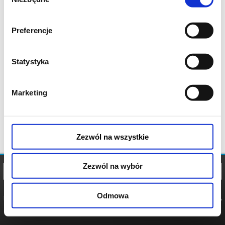
zgody
Preferencje
Statystyka
Marketing
Zezwól na wszystkie
Zezwól na wybór
Odmowa
REGULAMIN
POLITYKA
POLITYKA
COOKIES
PRYWATNOŚCI