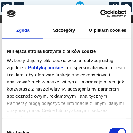
...
KONCERTY
KINO
TEATR
KABARET I
Komunikat
FILHARMONIA
OPERA I BALET
Zgoda
Szczegóły
O plikach cookies
STAND-UP
DLA DZIECI
ONLINE
KARNETY
Sprzedaż biletów on-line na wydarzenie
Niniejsza strona korzysta z plików cookie
została zakończona.
Wykorzystujemy pliki cookie w celu realizacji usług
zgodnie z
Polityką cookies
, do spersonalizowania treści
i reklam, aby oferować funkcje społecznościowe i
analizować ruch w naszej witrynie. Informacje o tym, jak
korzystasz z naszej witryny, udostępniamy partnerom
społecznościowym, reklamowym i analitycznym.
Partnerzy mogą połączyć te informacje z innymi danymi
otrzymanymi od Ciebie lub uzyskanymi podczas
korzystania z ich usług.
Wybór
Niezbędne