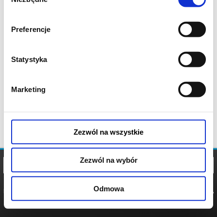
zgody
Preferencje
Statystyka
Marketing
Zezwól na wszystkie
Zezwól na wybór
Odmowa
REGULAMIN
POLITYKA
POLITYKA
COOKIES
PRYWATNOŚCI