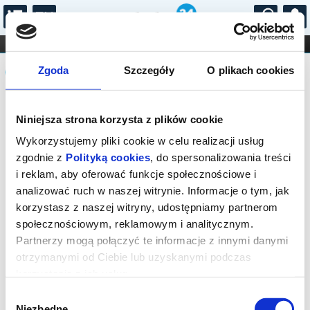
...
KONCERTY
KINO
TEATR
KABARET I
Komunikat
FILHARMONIA
OPERA I BALET
Zgoda
Szczegóły
O plikach cookies
STAND-UP
DLA DZIECI
ONLINE
KARNETY
Sprzedaż biletów on-line na wydarzenie
Niniejsza strona korzysta z plików cookie
została zakończona.
Wykorzystujemy pliki cookie w celu realizacji usług
zgodnie z
Polityką cookies
, do spersonalizowania treści
i reklam, aby oferować funkcje społecznościowe i
analizować ruch w naszej witrynie. Informacje o tym, jak
korzystasz z naszej witryny, udostępniamy partnerom
społecznościowym, reklamowym i analitycznym.
Partnerzy mogą połączyć te informacje z innymi danymi
otrzymanymi od Ciebie lub uzyskanymi podczas
korzystania z ich usług.
Wybór
Niezbędne