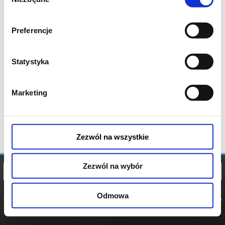
zgody
Preferencje
Statystyka
Marketing
Zezwól na wszystkie
Zezwól na wybór
Odmowa
REGULAMIN
POLITYKA
POLITYKA
COOKIES
PRYWATNOŚCI