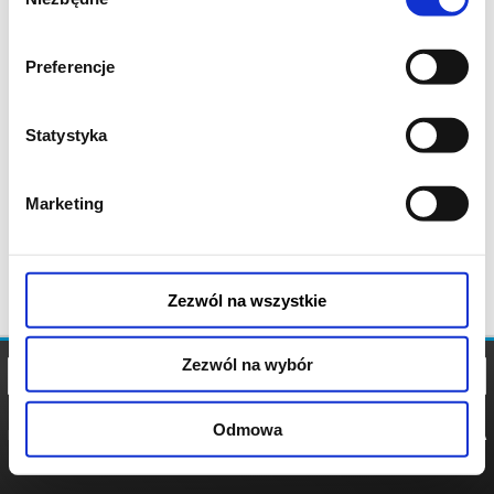
zgody
Preferencje
Statystyka
Marketing
Zezwól na wszystkie
Zezwól na wybór
Odmowa
REGULAMIN
POLITYKA
POLITYKA
COOKIES
PRYWATNOŚCI