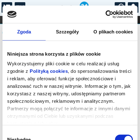
...
KONCERTY
KINO
TEATR
KABARET I
Komunikat
FILHARMONIA
OPERA I BALET
Zgoda
Szczegóły
O plikach cookies
STAND-UP
DLA DZIECI
ONLINE
KARNETY
Sprzedaż biletów on-line na wydarzenie
Niniejsza strona korzysta z plików cookie
została zakończona.
Wykorzystujemy pliki cookie w celu realizacji usług
zgodnie z
Polityką cookies
, do spersonalizowania treści
i reklam, aby oferować funkcje społecznościowe i
analizować ruch w naszej witrynie. Informacje o tym, jak
korzystasz z naszej witryny, udostępniamy partnerom
społecznościowym, reklamowym i analitycznym.
Partnerzy mogą połączyć te informacje z innymi danymi
otrzymanymi od Ciebie lub uzyskanymi podczas
korzystania z ich usług.
Wybór
Niezbędne