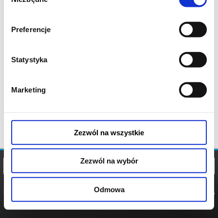
zgody
Preferencje
Statystyka
Marketing
Zezwól na wszystkie
Zezwól na wybór
Odmowa
REGULAMIN
POLITYKA
POLITYKA
COOKIES
PRYWATNOŚCI