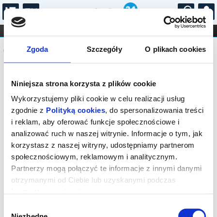
...
KONCERTY
KINO
TEATR
KABARET I
Komunikat
FILHARMONIA
OPERA I BALET
Zgoda
Szczegóły
O plikach cookies
STAND-UP
DLA DZIECI
ONLINE
KARNETY
Sprzedaż biletów on-line na wydarzenie
Niniejsza strona korzysta z plików cookie
została zakończona.
Wykorzystujemy pliki cookie w celu realizacji usług
zgodnie z
Polityką cookies
, do spersonalizowania treści
i reklam, aby oferować funkcje społecznościowe i
analizować ruch w naszej witrynie. Informacje o tym, jak
korzystasz z naszej witryny, udostępniamy partnerom
społecznościowym, reklamowym i analitycznym.
Partnerzy mogą połączyć te informacje z innymi danymi
otrzymanymi od Ciebie lub uzyskanymi podczas
korzystania z ich usług.
Wybór
Niezbędne