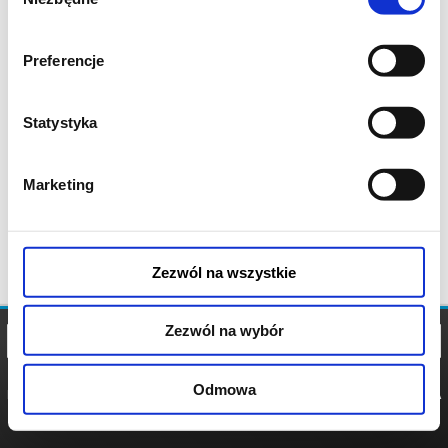
zgody
Preferencje
Statystyka
Marketing
Zezwól na wszystkie
Zezwól na wybór
Odmowa
REGULAMIN
POLITYKA
POLITYKA
COOKIES
PRYWATNOŚCI