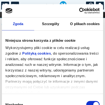
...
KONCERTY
KINO
TEATR
KABARET I
Komunikat
FILHARMONIA
OPERA I BALET
Zgoda
Szczegóły
O plikach cookies
STAND-UP
DLA DZIECI
ONLINE
KARNETY
Sprzedaż biletów on-line na wydarzenie
Niniejsza strona korzysta z plików cookie
została zakończona.
Wykorzystujemy pliki cookie w celu realizacji usług
zgodnie z
Polityką cookies
, do spersonalizowania treści
i reklam, aby oferować funkcje społecznościowe i
analizować ruch w naszej witrynie. Informacje o tym, jak
korzystasz z naszej witryny, udostępniamy partnerom
społecznościowym, reklamowym i analitycznym.
Partnerzy mogą połączyć te informacje z innymi danymi
otrzymanymi od Ciebie lub uzyskanymi podczas
korzystania z ich usług.
Wybór
Niezbędne