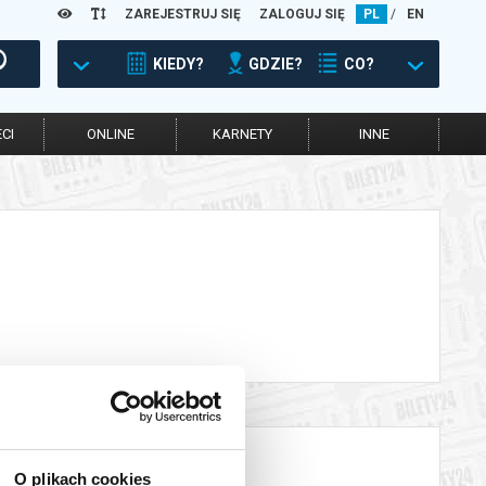
ZAREJESTRUJ SIĘ
ZALOGUJ SIĘ
PL
/
EN
KIEDY?
GDZIE?
CO?
CI
ONLINE
KARNETY
INNE
O plikach cookies