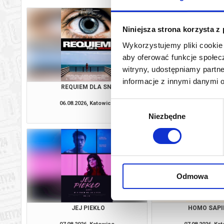
Niniejsza strona korzysta z
Wykorzystujemy pliki cookie 
aby oferować funkcje społecz
witryny, udostępniamy part
informacje z innymi danymi 
REQUIEM DLA SNU
ODYSEJ
06.08.2026, Katowice
07.08.2026, Ka
Wybór
kup bilet
Niezbędne
zgody
Odmowa
JEJ PIEKŁO
HOMO SAPI