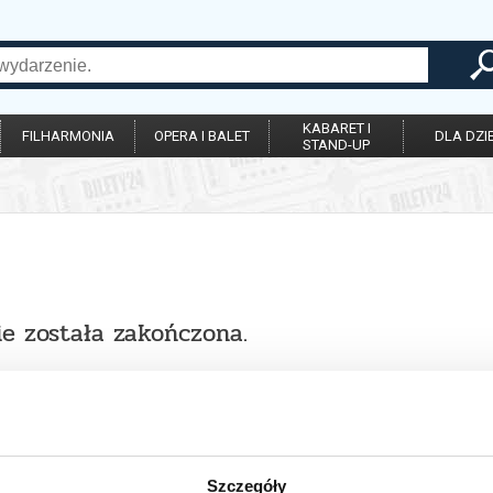
KABARET I
FILHARMONIA
OPERA I BALET
DLA DZIE
STAND-UP
ie została zakończona.
Szczegóły