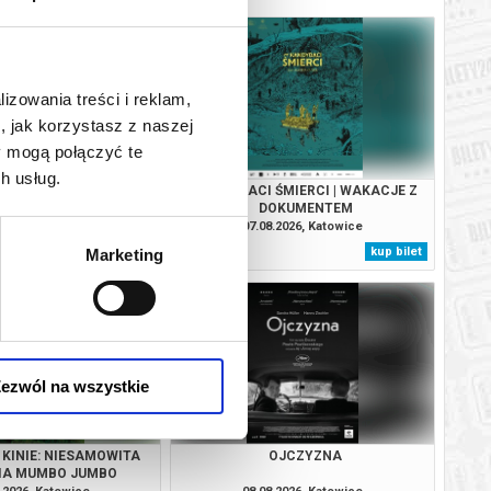
lizowania treści i reklam,
, jak korzystasz z naszej
y mogą połączyć te
h usług.
RA: GORZKIE ŚWIĘTA |
KANDYDACI ŚMIERCI | WAKACJE Z
CJA + DYSKUSJA
DOKUMENTEM
.2026, Katowice
07.08.2026, Katowice
kup bilet
kup bilet
Marketing
ezwól na wszystkie
 KINIE: NIESAMOWITA
OJCZYZNA
IA MUMBO JUMBO