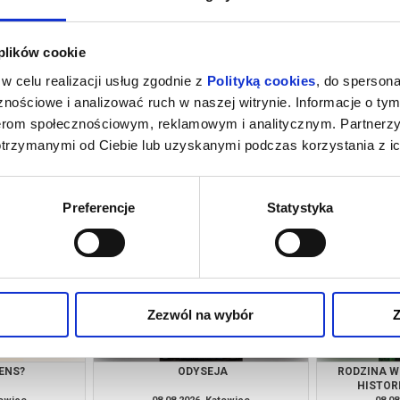
 plików cookie
w celu realizacji usług zgodnie z
Polityką cookies
, do spersona
nościowe i analizować ruch w naszej witrynie. Informacje o tym
nerom społecznościowym, reklamowym i analitycznym. Partnerz
otrzymanymi od Ciebie lub uzyskanymi podczas korzystania z ic
A
PEJZAŻ W KOLORZE SEPII
PRZEDPREMIE
PRELEK
towice
07.08.2026, Katowice
07.08
kup bilet
kup bilet
Preferencje
Statystyka
Zezwól na wybór
Z
ENS?
ODYSEJA
RODZINA W
HISTOR