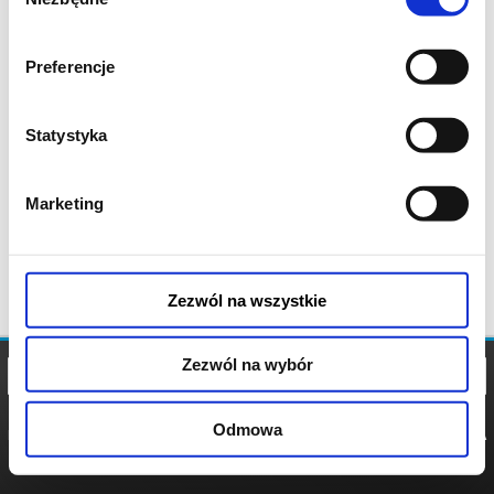
zgody
Preferencje
Statystyka
Marketing
Zezwól na wszystkie
Zezwól na wybór
Odmowa
REGULAMIN
POLITYKA
POLITYKA
COOKIES
PRYWATNOŚCI