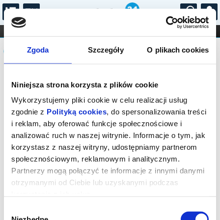
...
KONCERTY
KINO
TEATR
KABARET I
Komunikat
FILHARMONIA
OPERA I BALET
Zgoda
Szczegóły
O plikach cookies
STAND-UP
DLA DZIECI
ONLINE
KARNETY
Sprzedaż biletów on-line na wydarzenie
Niniejsza strona korzysta z plików cookie
została zakończona.
Wykorzystujemy pliki cookie w celu realizacji usług
zgodnie z
Polityką cookies
, do spersonalizowania treści
i reklam, aby oferować funkcje społecznościowe i
analizować ruch w naszej witrynie. Informacje o tym, jak
korzystasz z naszej witryny, udostępniamy partnerom
społecznościowym, reklamowym i analitycznym.
Partnerzy mogą połączyć te informacje z innymi danymi
otrzymanymi od Ciebie lub uzyskanymi podczas
korzystania z ich usług.
Wybór
Niezbędne