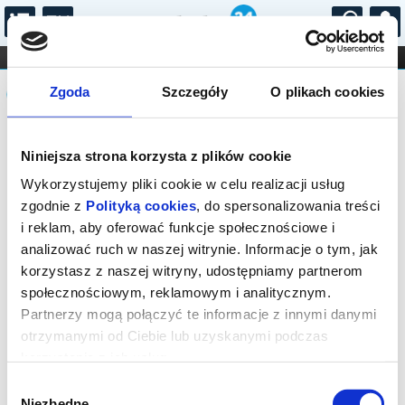
...
KONCERTY
KINO
TEATR
KABARET I
Komunikat
FILHARMONIA
OPERA I BALET
Zgoda
Szczegóły
O plikach cookies
STAND-UP
DLA DZIECI
ONLINE
KARNETY
Sprzedaż biletów on-line na wydarzenie
Niniejsza strona korzysta z plików cookie
została zakończona.
Wykorzystujemy pliki cookie w celu realizacji usług
zgodnie z
Polityką cookies
, do spersonalizowania treści
i reklam, aby oferować funkcje społecznościowe i
analizować ruch w naszej witrynie. Informacje o tym, jak
korzystasz z naszej witryny, udostępniamy partnerom
społecznościowym, reklamowym i analitycznym.
Partnerzy mogą połączyć te informacje z innymi danymi
otrzymanymi od Ciebie lub uzyskanymi podczas
korzystania z ich usług.
Wybór
Niezbędne