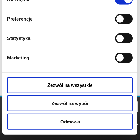
zgody
Preferencje
Statystyka
Marketing
Zezwól na wszystkie
Zezwól na wybór
Odmowa
REGULAMIN
POLITYKA
POLITYKA
COOKIES
PRYWATNOŚCI