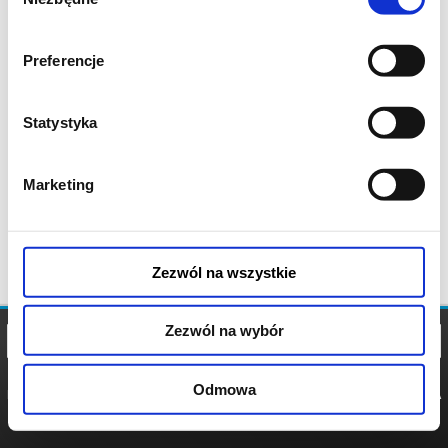
zgody
Preferencje
Statystyka
Marketing
Zezwól na wszystkie
Zezwól na wybór
Odmowa
REGULAMIN
POLITYKA
POLITYKA
COOKIES
PRYWATNOŚCI