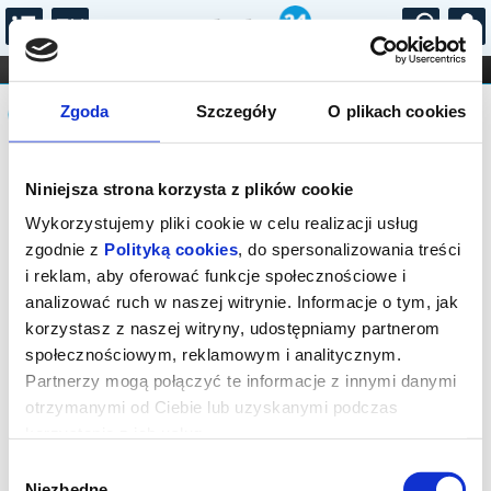
...
KONCERTY
KINO
TEATR
KABARET I
Komunikat
FILHARMONIA
OPERA I BALET
Zgoda
Szczegóły
O plikach cookies
STAND-UP
DLA DZIECI
ONLINE
KARNETY
Sprzedaż biletów on-line na wydarzenie
Niniejsza strona korzysta z plików cookie
została zakończona.
Wykorzystujemy pliki cookie w celu realizacji usług
zgodnie z
Polityką cookies
, do spersonalizowania treści
i reklam, aby oferować funkcje społecznościowe i
analizować ruch w naszej witrynie. Informacje o tym, jak
korzystasz z naszej witryny, udostępniamy partnerom
społecznościowym, reklamowym i analitycznym.
Partnerzy mogą połączyć te informacje z innymi danymi
otrzymanymi od Ciebie lub uzyskanymi podczas
korzystania z ich usług.
Wybór
Niezbędne