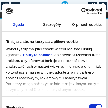
...
KONCERTY
KINO
TEATR
KABARET I
Komunikat
FILHARMONIA
OPERA I BALET
Zgoda
Szczegóły
O plikach cookies
STAND-UP
DLA DZIECI
ONLINE
KARNETY
Sprzedaż biletów on-line na wydarzenie
Niniejsza strona korzysta z plików cookie
została zakończona.
Wykorzystujemy pliki cookie w celu realizacji usług
zgodnie z
Polityką cookies
, do spersonalizowania treści
i reklam, aby oferować funkcje społecznościowe i
analizować ruch w naszej witrynie. Informacje o tym, jak
korzystasz z naszej witryny, udostępniamy partnerom
społecznościowym, reklamowym i analitycznym.
Partnerzy mogą połączyć te informacje z innymi danymi
otrzymanymi od Ciebie lub uzyskanymi podczas
korzystania z ich usług.
Wybór
Niezbędne