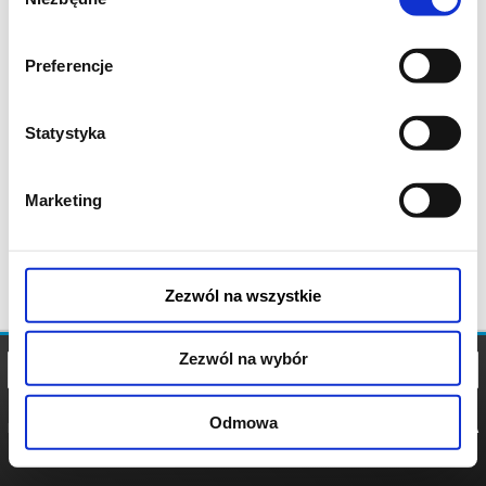
zgody
Preferencje
Statystyka
Marketing
Zezwól na wszystkie
Zezwól na wybór
Odmowa
REGULAMIN
POLITYKA
POLITYKA
COOKIES
PRYWATNOŚCI