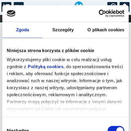
...
KONCERTY
KINO
TEATR
KABARET I
Komunikat
FILHARMONIA
OPERA I BALET
Zgoda
Szczegóły
O plikach cookies
STAND-UP
DLA DZIECI
ONLINE
KARNETY
Sprzedaż biletów on-line na wydarzenie
Niniejsza strona korzysta z plików cookie
została zakończona.
Wykorzystujemy pliki cookie w celu realizacji usług
zgodnie z
Polityką cookies
, do spersonalizowania treści
i reklam, aby oferować funkcje społecznościowe i
analizować ruch w naszej witrynie. Informacje o tym, jak
korzystasz z naszej witryny, udostępniamy partnerom
społecznościowym, reklamowym i analitycznym.
Partnerzy mogą połączyć te informacje z innymi danymi
otrzymanymi od Ciebie lub uzyskanymi podczas
korzystania z ich usług.
Wybór
Niezbędne