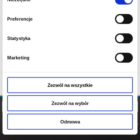
zgody
Preferencje
Statystyka
Marketing
Zezwól na wszystkie
Zezwól na wybór
Odmowa
REGULAMIN
POLITYKA
POLITYKA
COOKIES
PRYWATNOŚCI