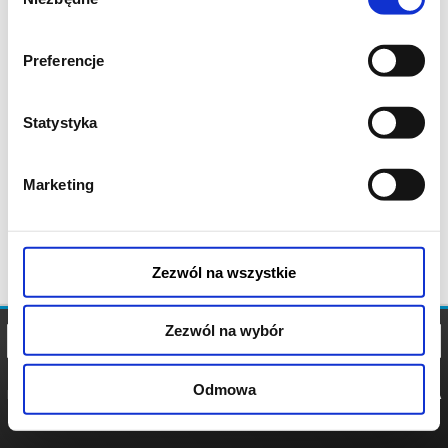
zgody
Preferencje
Statystyka
Marketing
Zezwól na wszystkie
Zezwól na wybór
Odmowa
REGULAMIN
POLITYKA
POLITYKA
COOKIES
PRYWATNOŚCI