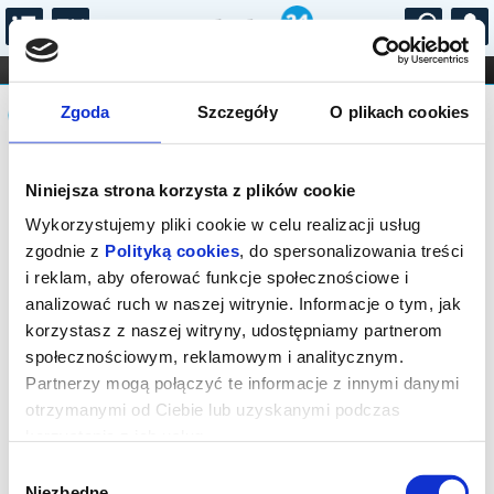
...
KONCERTY
KINO
TEATR
KABARET I
Komunikat
FILHARMONIA
OPERA I BALET
Zgoda
Szczegóły
O plikach cookies
STAND-UP
DLA DZIECI
ONLINE
KARNETY
Sprzedaż biletów on-line na wydarzenie
Niniejsza strona korzysta z plików cookie
została zakończona.
Wykorzystujemy pliki cookie w celu realizacji usług
zgodnie z
Polityką cookies
, do spersonalizowania treści
i reklam, aby oferować funkcje społecznościowe i
analizować ruch w naszej witrynie. Informacje o tym, jak
korzystasz z naszej witryny, udostępniamy partnerom
społecznościowym, reklamowym i analitycznym.
Partnerzy mogą połączyć te informacje z innymi danymi
otrzymanymi od Ciebie lub uzyskanymi podczas
korzystania z ich usług.
Wybór
Niezbędne