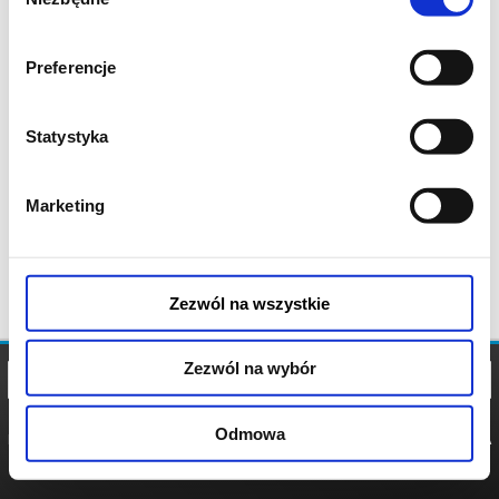
zgody
Preferencje
Statystyka
Marketing
Zezwól na wszystkie
Zezwól na wybór
Odmowa
REGULAMIN
POLITYKA
POLITYKA
COOKIES
PRYWATNOŚCI