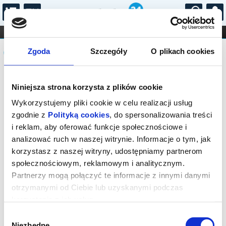
...
KONCERTY
KINO
TEATR
KABARET I
Komunikat
FILHARMONIA
OPERA I BALET
Zgoda
Szczegóły
O plikach cookies
STAND-UP
DLA DZIECI
ONLINE
KARNETY
Sprzedaż biletów on-line na wydarzenie
Niniejsza strona korzysta z plików cookie
została zakończona.
Wykorzystujemy pliki cookie w celu realizacji usług
zgodnie z
Polityką cookies
, do spersonalizowania treści
i reklam, aby oferować funkcje społecznościowe i
analizować ruch w naszej witrynie. Informacje o tym, jak
korzystasz z naszej witryny, udostępniamy partnerom
społecznościowym, reklamowym i analitycznym.
Partnerzy mogą połączyć te informacje z innymi danymi
otrzymanymi od Ciebie lub uzyskanymi podczas
korzystania z ich usług.
Wybór
Niezbędne