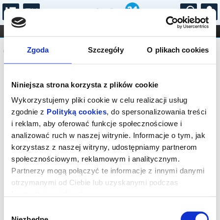
...
KONCERTY
KINO
TEATR
KABARET I
Komunikat
FILHARMONIA
OPERA I BALET
Zgoda
Szczegóły
O plikach cookies
STAND-UP
DLA DZIECI
ONLINE
KARNETY
Sprzedaż biletów on-line na wydarzenie
Niniejsza strona korzysta z plików cookie
została zakończona.
Wykorzystujemy pliki cookie w celu realizacji usług
zgodnie z
Polityką cookies
, do spersonalizowania treści
i reklam, aby oferować funkcje społecznościowe i
analizować ruch w naszej witrynie. Informacje o tym, jak
korzystasz z naszej witryny, udostępniamy partnerom
społecznościowym, reklamowym i analitycznym.
Partnerzy mogą połączyć te informacje z innymi danymi
otrzymanymi od Ciebie lub uzyskanymi podczas
korzystania z ich usług.
Wybór
Niezbędne