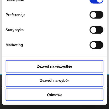
zgody
Preferencje
Statystyka
Marketing
Zezwól na wszystkie
Zezwól na wybór
Odmowa
REGULAMIN
POLITYKA
POLITYKA
COOKIES
PRYWATNOŚCI