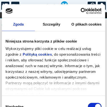
...
KONCERTY
KINO
TEATR
KABARET I
Komunikat
FILHARMONIA
OPERA I BALET
Zgoda
Szczegóły
O plikach cookies
STAND-UP
DLA DZIECI
ONLINE
KARNETY
Sprzedaż biletów on-line na wydarzenie
Niniejsza strona korzysta z plików cookie
została zakończona.
Wykorzystujemy pliki cookie w celu realizacji usług
zgodnie z
Polityką cookies
, do spersonalizowania treści
i reklam, aby oferować funkcje społecznościowe i
analizować ruch w naszej witrynie. Informacje o tym, jak
korzystasz z naszej witryny, udostępniamy partnerom
społecznościowym, reklamowym i analitycznym.
Partnerzy mogą połączyć te informacje z innymi danymi
otrzymanymi od Ciebie lub uzyskanymi podczas
korzystania z ich usług.
Wybór
Niezbędne