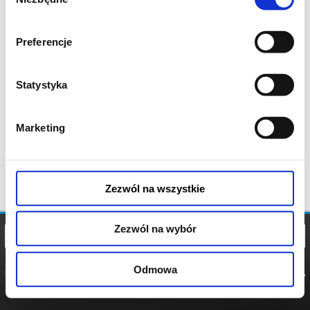
zgody
Preferencje
Statystyka
Marketing
Zezwól na wszystkie
Zezwól na wybór
Odmowa
REGULAMIN
POLITYKA
POLITYKA
COOKIES
PRYWATNOŚCI