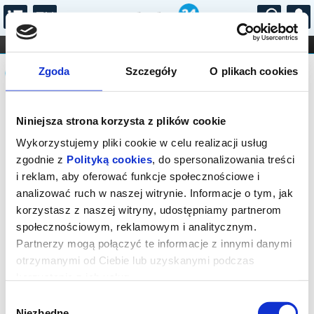
...
KONCERTY
KINO
TEATR
KABARET I
Komunikat
FILHARMONIA
OPERA I BALET
Zgoda
Szczegóły
O plikach cookies
STAND-UP
DLA DZIECI
ONLINE
KARNETY
Sprzedaż biletów on-line na wydarzenie
Niniejsza strona korzysta z plików cookie
została zakończona.
Wykorzystujemy pliki cookie w celu realizacji usług
zgodnie z
Polityką cookies
, do spersonalizowania treści
i reklam, aby oferować funkcje społecznościowe i
analizować ruch w naszej witrynie. Informacje o tym, jak
korzystasz z naszej witryny, udostępniamy partnerom
społecznościowym, reklamowym i analitycznym.
Partnerzy mogą połączyć te informacje z innymi danymi
otrzymanymi od Ciebie lub uzyskanymi podczas
korzystania z ich usług.
Wybór
Niezbędne