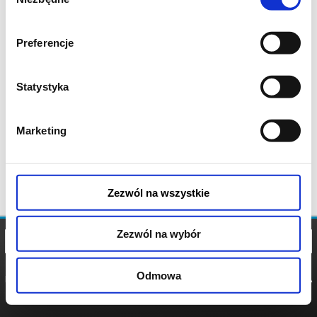
zgody
Preferencje
Statystyka
Marketing
Zezwól na wszystkie
Zezwól na wybór
Odmowa
REGULAMIN
POLITYKA
POLITYKA
COOKIES
PRYWATNOŚCI