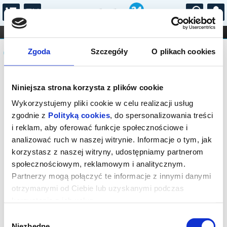
...
KONCERTY
KINO
TEATR
KABARET I
Komunikat
FILHARMONIA
OPERA I BALET
Zgoda
Szczegóły
O plikach cookies
STAND-UP
DLA DZIECI
ONLINE
KARNETY
Sprzedaż biletów on-line na wydarzenie
Niniejsza strona korzysta z plików cookie
została zakończona.
Wykorzystujemy pliki cookie w celu realizacji usług
zgodnie z
Polityką cookies
, do spersonalizowania treści
i reklam, aby oferować funkcje społecznościowe i
analizować ruch w naszej witrynie. Informacje o tym, jak
korzystasz z naszej witryny, udostępniamy partnerom
społecznościowym, reklamowym i analitycznym.
Partnerzy mogą połączyć te informacje z innymi danymi
otrzymanymi od Ciebie lub uzyskanymi podczas
korzystania z ich usług.
Wybór
Niezbędne