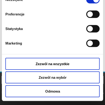
zgody
Preferencje
Statystyka
Marketing
Zezwól na wszystkie
Zezwól na wybór
Odmowa
REGULAMIN
POLITYKA
POLITYKA
COOKIES
PRYWATNOŚCI