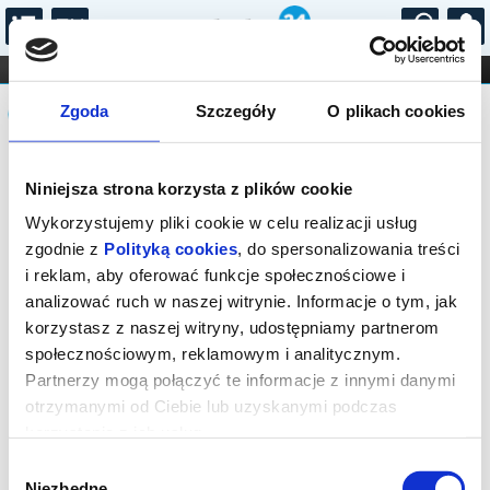
...
KONCERTY
KINO
TEATR
KABARET I
Komunikat
FILHARMONIA
OPERA I BALET
Zgoda
Szczegóły
O plikach cookies
STAND-UP
DLA DZIECI
ONLINE
KARNETY
Sprzedaż biletów on-line na wydarzenie
Niniejsza strona korzysta z plików cookie
została zakończona.
Wykorzystujemy pliki cookie w celu realizacji usług
zgodnie z
Polityką cookies
, do spersonalizowania treści
i reklam, aby oferować funkcje społecznościowe i
analizować ruch w naszej witrynie. Informacje o tym, jak
korzystasz z naszej witryny, udostępniamy partnerom
społecznościowym, reklamowym i analitycznym.
Partnerzy mogą połączyć te informacje z innymi danymi
otrzymanymi od Ciebie lub uzyskanymi podczas
korzystania z ich usług.
Wybór
Niezbędne