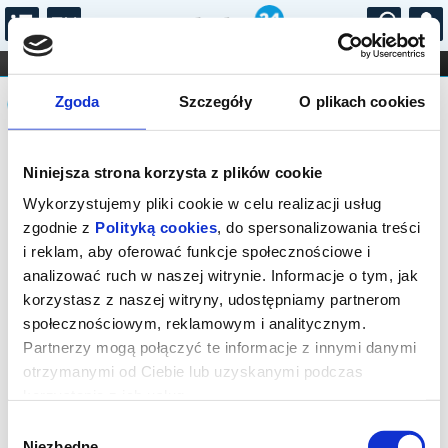
...
KONCERTY
KINO
TEATR
KABARET I
Komunikat
FILHARMONIA
OPERA I BALET
Zgoda
Szczegóły
O plikach cookies
STAND-UP
DLA DZIECI
ONLINE
KARNETY
Sprzedaż biletów on-line na wydarzenie
Niniejsza strona korzysta z plików cookie
została zakończona.
Wykorzystujemy pliki cookie w celu realizacji usług
zgodnie z
Polityką cookies
, do spersonalizowania treści
i reklam, aby oferować funkcje społecznościowe i
analizować ruch w naszej witrynie. Informacje o tym, jak
korzystasz z naszej witryny, udostępniamy partnerom
społecznościowym, reklamowym i analitycznym.
Partnerzy mogą połączyć te informacje z innymi danymi
otrzymanymi od Ciebie lub uzyskanymi podczas
korzystania z ich usług.
Wybór
Niezbędne