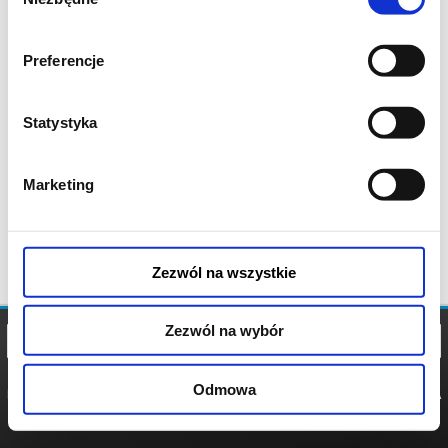
zgody
Preferencje
Statystyka
Marketing
Zezwól na wszystkie
Zezwól na wybór
Odmowa
REGULAMIN
POLITYKA
POLITYKA
COOKIES
PRYWATNOŚCI