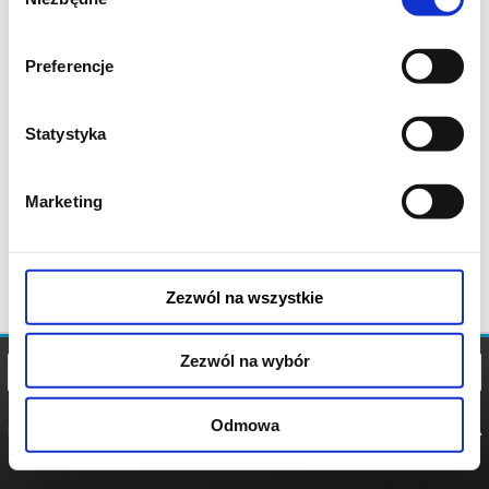
zgody
Preferencje
Statystyka
Marketing
Zezwól na wszystkie
Zezwól na wybór
Odmowa
REGULAMIN
POLITYKA
POLITYKA
COOKIES
PRYWATNOŚCI