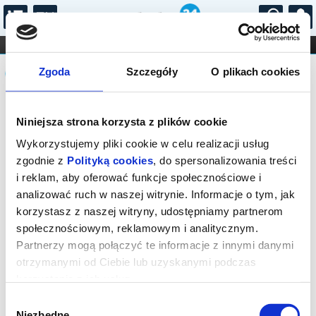
...
KONCERTY
KINO
TEATR
KABARET I
Komunikat
FILHARMONIA
OPERA I BALET
Zgoda
Szczegóły
O plikach cookies
STAND-UP
DLA DZIECI
ONLINE
KARNETY
Sprzedaż biletów on-line na wydarzenie
Niniejsza strona korzysta z plików cookie
została zakończona.
Wykorzystujemy pliki cookie w celu realizacji usług
zgodnie z
Polityką cookies
, do spersonalizowania treści
i reklam, aby oferować funkcje społecznościowe i
analizować ruch w naszej witrynie. Informacje o tym, jak
korzystasz z naszej witryny, udostępniamy partnerom
społecznościowym, reklamowym i analitycznym.
Partnerzy mogą połączyć te informacje z innymi danymi
otrzymanymi od Ciebie lub uzyskanymi podczas
korzystania z ich usług.
Wybór
Niezbędne