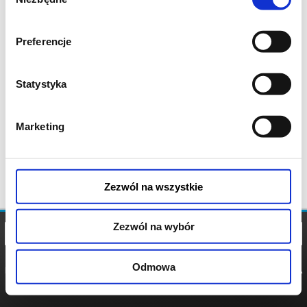
zgody
Preferencje
Statystyka
Marketing
Zezwól na wszystkie
Zezwól na wybór
Odmowa
REGULAMIN
POLITYKA
POLITYKA
COOKIES
PRYWATNOŚCI