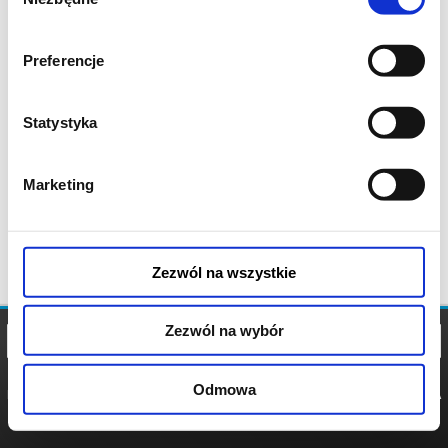
zgody
Preferencje
Statystyka
Marketing
Zezwól na wszystkie
Zezwól na wybór
Odmowa
REGULAMIN
POLITYKA
POLITYKA
COOKIES
PRYWATNOŚCI