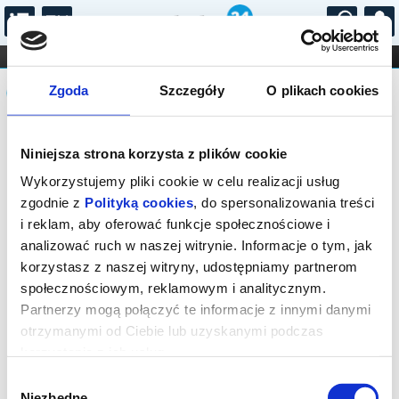
...
KONCERTY
KINO
TEATR
KABARET I
Komunikat
FILHARMONIA
OPERA I BALET
Zgoda
Szczegóły
O plikach cookies
STAND-UP
DLA DZIECI
ONLINE
KARNETY
Sprzedaż biletów on-line na wydarzenie
Niniejsza strona korzysta z plików cookie
została zakończona.
Wykorzystujemy pliki cookie w celu realizacji usług
zgodnie z
Polityką cookies
, do spersonalizowania treści
i reklam, aby oferować funkcje społecznościowe i
analizować ruch w naszej witrynie. Informacje o tym, jak
korzystasz z naszej witryny, udostępniamy partnerom
społecznościowym, reklamowym i analitycznym.
Partnerzy mogą połączyć te informacje z innymi danymi
otrzymanymi od Ciebie lub uzyskanymi podczas
korzystania z ich usług.
Wybór
Niezbędne