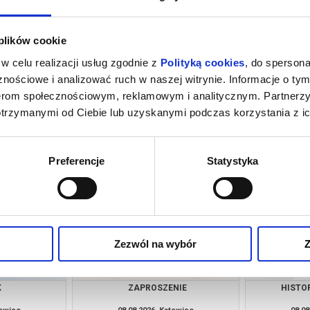
 plików cookie
w celu realizacji usług zgodnie z
Polityką cookies
, do spersona
nościowe i analizować ruch w naszej witrynie. Informacje o tym
nerom społecznościowym, reklamowym i analitycznym. Partnerz
otrzymanymi od Ciebie lub uzyskanymi podczas korzystania z ic
MIERCI
HOMO SAPIENS?
PEJZAŻ
towice
08.08.2026, Katowice
08.08
kup bilet
kup bilet
Preferencje
Statystyka
Zezwól na wybór
Z
K
ZAPROSZENIE
HISTO