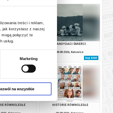
lizowania treści i reklam,
, jak korzystasz z naszej
y mogą połączyć te
h usług.
 W KOLORZE SEPI
KANDYDACI ŚMIERCI
.2026, Katowice
08.08.2026, Katowice
kup bilet
kup bilet
Marketing
ezwól na wszystkie
RIE RÓWNOLEGŁE
HISTORIE RÓWNOLEGŁE