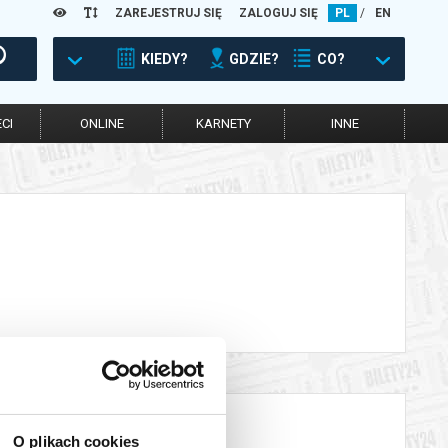
ZAREJESTRUJ SIĘ
ZALOGUJ SIĘ
PL
/
EN
KIEDY?
GDZIE?
CO?
CI
ONLINE
KARNETY
INNE
O plikach cookies