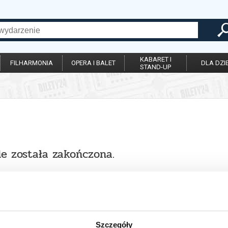
KABARET I
FILHARMONIA
OPERA I BALET
DLA DZIE
STAND-UP
ie została zakończona.
Szczegóły