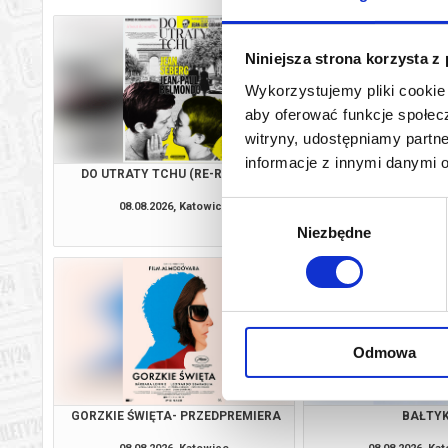
Niniejsza strona korzysta z
Wykorzystujemy pliki cookie 
aby oferować funkcje społecz
witryny, udostępniamy part
informacje z innymi danymi 
DO UTRATY TCHU (RE-RELEASE)
KANDYDACI Ś
08.08.2026, Katowice
08.08.2026, Ka
Wybór
kup bilet
Niezbędne
zgody
Odmowa
GORZKIE ŚWIĘTA- PRZEDPREMIERA
BAŁTY