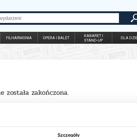
KABARET I
FILHARMONIA
OPERA I BALET
DLA DZIE
STAND-UP
ie została zakończona.
Szczegóły