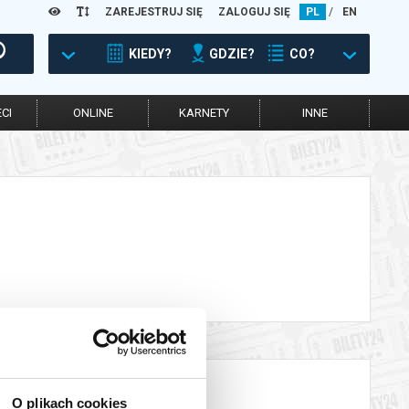
ZAREJESTRUJ SIĘ
ZALOGUJ SIĘ
PL
/
EN
KIEDY?
GDZIE?
CO?
CI
ONLINE
KARNETY
INNE
O plikach cookies