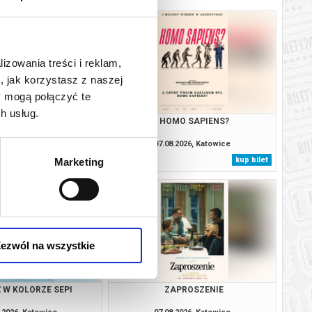
lizowania treści i reklam,
, jak korzystasz z naszej
y mogą połączyć te
h usług.
BAŁTYK
HOMO SAPIENS?
.2026, Katowice
07.08.2026, Katowice
kup bilet
kup bilet
Marketing
ezwól na wszystkie
 W KOLORZE SEPI
ZAPROSZENIE