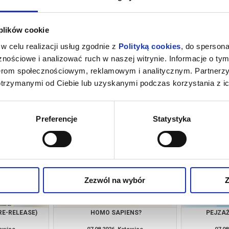
 plików cookie
w celu realizacji usług zgodnie z
Polityką cookies
, do spersona
nościowe i analizować ruch w naszej witrynie. Informacje o tym
nerom społecznościowym, reklamowym i analitycznym. Partnerz
otrzymanymi od Ciebie lub uzyskanymi podczas korzystania z ic
NSJERŻ
DRUGIE ŻYCIE
towice
07.08.2026, Katowice
07.08
kup bilet
kup bilet
Preferencje
Statystyka
Zezwól na wybór
Z
RE-RELEASE)
HOMO SAPIENS?
PEJZAŻ