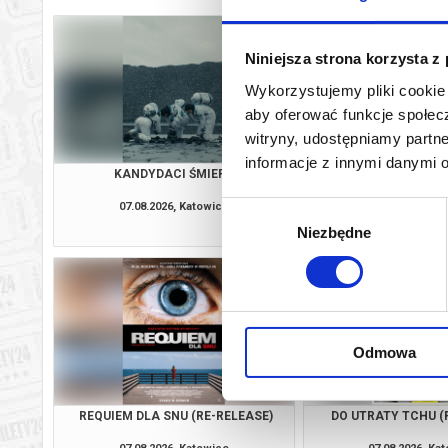
Niniejsza strona korzysta z
Wykorzystujemy pliki cookie 
aby oferować funkcje społecz
witryny, udostępniamy part
informacje z innymi danymi 
KANDYDACI ŚMIERCI
OSTATNI KO
07.08.2026, Katowice
07.08.2026, Ka
Wybór
kup bilet
Niezbędne
zgody
Odmowa
REQUIEM DLA SNU (RE-RELEASE)
DO UTRATY TCHU (