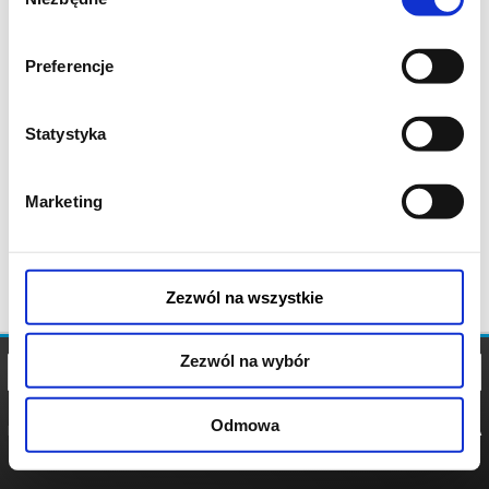
zgody
Preferencje
Statystyka
Marketing
Zezwól na wszystkie
Zezwól na wybór
Odmowa
REGULAMIN
POLITYKA
POLITYKA
COOKIES
PRYWATNOŚCI