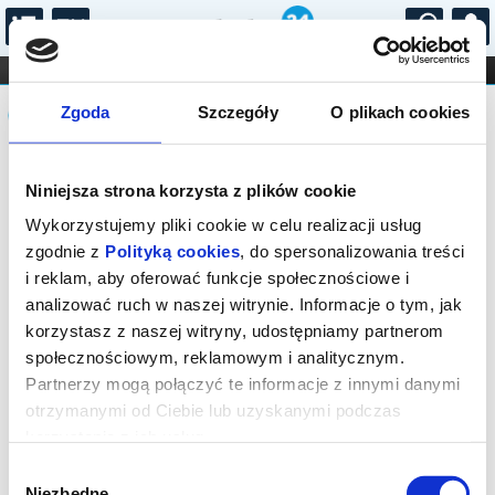
...
KONCERTY
KINO
TEATR
KABARET I
Komunikat
FILHARMONIA
OPERA I BALET
Zgoda
Szczegóły
O plikach cookies
STAND-UP
DLA DZIECI
ONLINE
KARNETY
Sprzedaż biletów on-line na wydarzenie
Niniejsza strona korzysta z plików cookie
została zakończona.
Wykorzystujemy pliki cookie w celu realizacji usług
zgodnie z
Polityką cookies
, do spersonalizowania treści
i reklam, aby oferować funkcje społecznościowe i
analizować ruch w naszej witrynie. Informacje o tym, jak
korzystasz z naszej witryny, udostępniamy partnerom
społecznościowym, reklamowym i analitycznym.
Partnerzy mogą połączyć te informacje z innymi danymi
otrzymanymi od Ciebie lub uzyskanymi podczas
korzystania z ich usług.
Wybór
Niezbędne