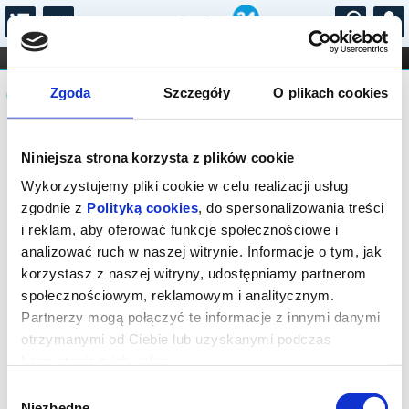
...
KONCERTY
KINO
TEATR
KABARET I
Komunikat
FILHARMONIA
OPERA I BALET
Zgoda
Szczegóły
O plikach cookies
STAND-UP
DLA DZIECI
ONLINE
KARNETY
Sprzedaż biletów on-line na wydarzenie
Niniejsza strona korzysta z plików cookie
została zakończona.
Wykorzystujemy pliki cookie w celu realizacji usług
zgodnie z
Polityką cookies
, do spersonalizowania treści
i reklam, aby oferować funkcje społecznościowe i
analizować ruch w naszej witrynie. Informacje o tym, jak
korzystasz z naszej witryny, udostępniamy partnerom
społecznościowym, reklamowym i analitycznym.
Partnerzy mogą połączyć te informacje z innymi danymi
otrzymanymi od Ciebie lub uzyskanymi podczas
korzystania z ich usług.
Wybór
Niezbędne