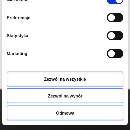
zgody
Preferencje
Statystyka
Marketing
Zezwól na wszystkie
Zezwól na wybór
Odmowa
REGULAMIN
POLITYKA
POLITYKA
COOKIES
PRYWATNOŚCI