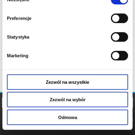
zgody
Preferencje
Statystyka
Marketing
Zezwól na wszystkie
Zezwól na wybór
Odmowa
REGULAMIN
POLITYKA
POLITYKA
COOKIES
PRYWATNOŚCI