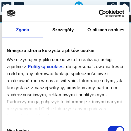
...
KONCERTY
KINO
TEATR
KABARET I
Komunikat
FILHARMONIA
OPERA I BALET
Zgoda
Szczegóły
O plikach cookies
STAND-UP
DLA DZIECI
ONLINE
KARNETY
Sprzedaż biletów on-line na wydarzenie
Niniejsza strona korzysta z plików cookie
została zakończona.
Wykorzystujemy pliki cookie w celu realizacji usług
zgodnie z
Polityką cookies
, do spersonalizowania treści
i reklam, aby oferować funkcje społecznościowe i
analizować ruch w naszej witrynie. Informacje o tym, jak
korzystasz z naszej witryny, udostępniamy partnerom
społecznościowym, reklamowym i analitycznym.
Partnerzy mogą połączyć te informacje z innymi danymi
otrzymanymi od Ciebie lub uzyskanymi podczas
korzystania z ich usług.
Wybór
Niezbędne