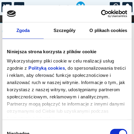
...
KONCERTY
KINO
TEATR
KABARET I
Komunikat
FILHARMONIA
OPERA I BALET
Zgoda
Szczegóły
O plikach cookies
STAND-UP
DLA DZIECI
ONLINE
KARNETY
Sprzedaż biletów on-line na wydarzenie
Niniejsza strona korzysta z plików cookie
została zakończona.
Wykorzystujemy pliki cookie w celu realizacji usług
zgodnie z
Polityką cookies
, do spersonalizowania treści
i reklam, aby oferować funkcje społecznościowe i
analizować ruch w naszej witrynie. Informacje o tym, jak
korzystasz z naszej witryny, udostępniamy partnerom
społecznościowym, reklamowym i analitycznym.
Partnerzy mogą połączyć te informacje z innymi danymi
otrzymanymi od Ciebie lub uzyskanymi podczas
korzystania z ich usług.
Wybór
Niezbędne