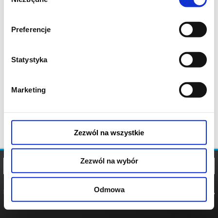
zgody
Preferencje
Statystyka
Marketing
Zezwól na wszystkie
Zezwól na wybór
Odmowa
REGULAMIN
POLITYKA
POLITYKA
COOKIES
PRYWATNOŚCI