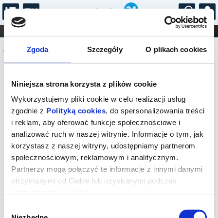
...
KONCERTY
KINO
TEATR
KABARET I
Komunikat
FILHARMONIA
OPERA I BALET
Zgoda
Szczegóły
O plikach cookies
STAND-UP
DLA DZIECI
ONLINE
KARNETY
Sprzedaż biletów on-line na wydarzenie
Niniejsza strona korzysta z plików cookie
została zakończona.
Wykorzystujemy pliki cookie w celu realizacji usług
zgodnie z
Polityką cookies
, do spersonalizowania treści
i reklam, aby oferować funkcje społecznościowe i
analizować ruch w naszej witrynie. Informacje o tym, jak
korzystasz z naszej witryny, udostępniamy partnerom
społecznościowym, reklamowym i analitycznym.
Partnerzy mogą połączyć te informacje z innymi danymi
otrzymanymi od Ciebie lub uzyskanymi podczas
korzystania z ich usług.
Wybór
Niezbędne