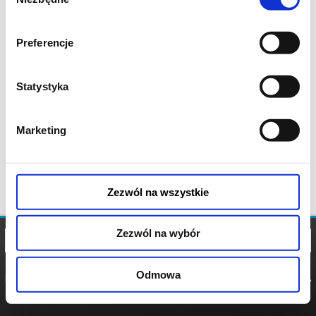
zgody
Preferencje
Statystyka
Marketing
Zezwól na wszystkie
Zezwól na wybór
Odmowa
REGULAMIN
POLITYKA
POLITYKA
COOKIES
PRYWATNOŚCI