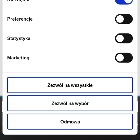
zgody
Preferencje
Statystyka
Marketing
Zezwól na wszystkie
Zezwól na wybór
Odmowa
REGULAMIN
POLITYKA
POLITYKA
COOKIES
PRYWATNOŚCI