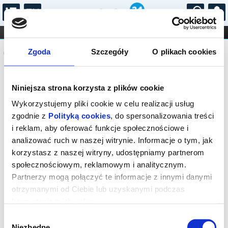
...
KONCERTY
KINO
TEATR
KABARET I
Komunikat
FILHARMONIA
OPERA I BALET
Zgoda
Szczegóły
O plikach cookies
STAND-UP
DLA DZIECI
ONLINE
KARNETY
Sprzedaż biletów on-line na wydarzenie
Niniejsza strona korzysta z plików cookie
została zakończona.
Wykorzystujemy pliki cookie w celu realizacji usług
zgodnie z
Polityką cookies
, do spersonalizowania treści
i reklam, aby oferować funkcje społecznościowe i
analizować ruch w naszej witrynie. Informacje o tym, jak
korzystasz z naszej witryny, udostępniamy partnerom
społecznościowym, reklamowym i analitycznym.
Partnerzy mogą połączyć te informacje z innymi danymi
otrzymanymi od Ciebie lub uzyskanymi podczas
korzystania z ich usług.
Wybór
Niezbędne