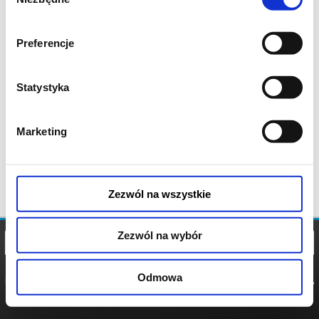
zgody
Preferencje
Statystyka
Marketing
Zezwól na wszystkie
Zezwól na wybór
Odmowa
REGULAMIN
POLITYKA
POLITYKA
COOKIES
PRYWATNOŚCI