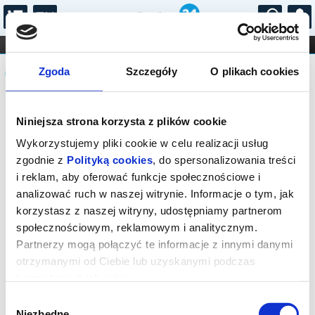
...
KONCERTY
KINO
TEATR
KABARET I
Komunikat
FILHARMONIA
OPERA I BALET
Zgoda
Szczegóły
O plikach cookies
STAND-UP
DLA DZIECI
ONLINE
KARNETY
Sprzedaż biletów on-line na wydarzenie
Niniejsza strona korzysta z plików cookie
została zakończona.
Wykorzystujemy pliki cookie w celu realizacji usług
zgodnie z
Polityką cookies
, do spersonalizowania treści
i reklam, aby oferować funkcje społecznościowe i
analizować ruch w naszej witrynie. Informacje o tym, jak
korzystasz z naszej witryny, udostępniamy partnerom
społecznościowym, reklamowym i analitycznym.
Partnerzy mogą połączyć te informacje z innymi danymi
otrzymanymi od Ciebie lub uzyskanymi podczas
korzystania z ich usług.
Wybór
Niezbędne