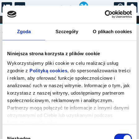
...
KONCERTY
KINO
TEATR
KABARET I
Komunikat
FILHARMONIA
OPERA I BALET
Zgoda
Szczegóły
O plikach cookies
STAND-UP
DLA DZIECI
ONLINE
KARNETY
Sprzedaż biletów on-line na wydarzenie
Niniejsza strona korzysta z plików cookie
została zakończona.
Wykorzystujemy pliki cookie w celu realizacji usług
zgodnie z
Polityką cookies
, do spersonalizowania treści
i reklam, aby oferować funkcje społecznościowe i
analizować ruch w naszej witrynie. Informacje o tym, jak
korzystasz z naszej witryny, udostępniamy partnerom
społecznościowym, reklamowym i analitycznym.
Partnerzy mogą połączyć te informacje z innymi danymi
otrzymanymi od Ciebie lub uzyskanymi podczas
korzystania z ich usług.
Wybór
Niezbędne