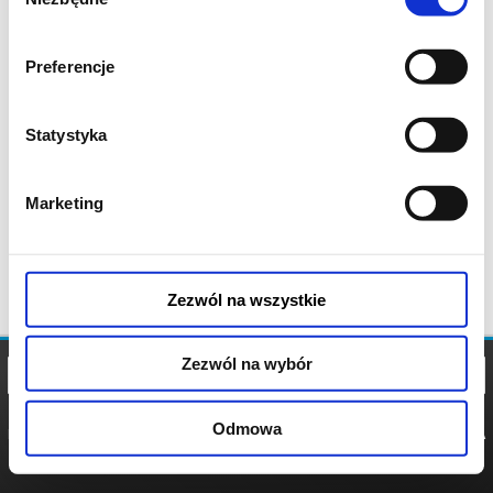
zgody
Preferencje
Statystyka
Marketing
Zezwól na wszystkie
Zezwól na wybór
Odmowa
REGULAMIN
POLITYKA
POLITYKA
COOKIES
PRYWATNOŚCI