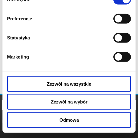
zgody
Preferencje
Statystyka
Marketing
Zezwól na wszystkie
Zezwól na wybór
Odmowa
REGULAMIN
POLITYKA
POLITYKA
COOKIES
PRYWATNOŚCI