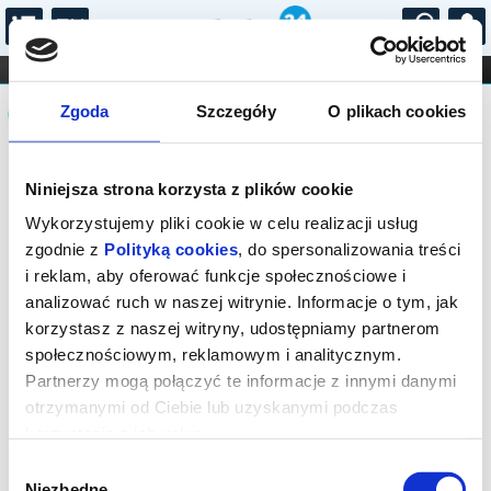
...
KONCERTY
KINO
TEATR
KABARET I
Komunikat
FILHARMONIA
OPERA I BALET
Zgoda
Szczegóły
O plikach cookies
STAND-UP
DLA DZIECI
ONLINE
KARNETY
Sprzedaż biletów on-line na wydarzenie
Niniejsza strona korzysta z plików cookie
została zakończona.
Wykorzystujemy pliki cookie w celu realizacji usług
zgodnie z
Polityką cookies
, do spersonalizowania treści
i reklam, aby oferować funkcje społecznościowe i
analizować ruch w naszej witrynie. Informacje o tym, jak
korzystasz z naszej witryny, udostępniamy partnerom
społecznościowym, reklamowym i analitycznym.
Partnerzy mogą połączyć te informacje z innymi danymi
otrzymanymi od Ciebie lub uzyskanymi podczas
korzystania z ich usług.
Wybór
Niezbędne