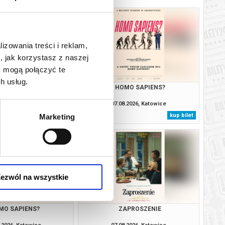
lizowania treści i reklam,
, jak korzystasz z naszej
y mogą połączyć te
h usług.
BAŁTYK
HOMO SAPIENS?
.2026, Katowice
07.08.2026, Katowice
kup bilet
kup bilet
Marketing
ezwól na wszystkie
MO SAPIENS?
ZAPROSZENIE