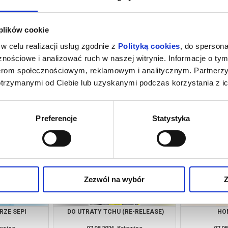
 plików cookie
w celu realizacji usług zgodnie z
Polityką cookies
, do spersona
nościowe i analizować ruch w naszej witrynie. Informacje o tym
nerom społecznościowym, reklamowym i analitycznym. Partnerz
otrzymanymi od Ciebie lub uzyskanymi podczas korzystania z ic
NSJERŻ
DRUGIE ŻYCIE
towice
07.08.2026, Katowice
07.08
kup bilet
kup bilet
Preferencje
Statystyka
Zezwól na wybór
Z
RZE SEPI
DO UTRATY TCHU (RE-RELEASE)
HO