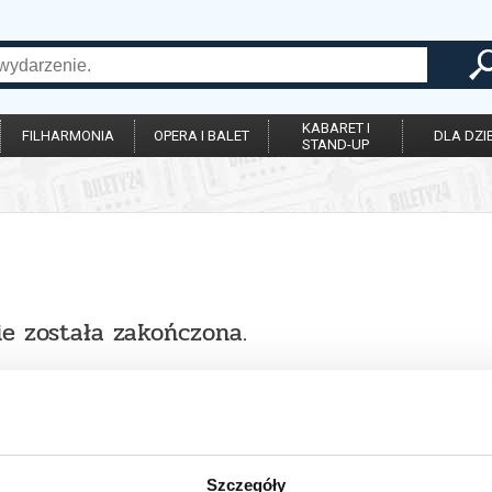
KABARET I
FILHARMONIA
OPERA I BALET
DLA DZIE
STAND-UP
ie została zakończona.
Szczegóły