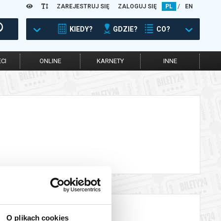
ZAREJESTRUJ SIĘ
ZALOGUJ SIĘ
PL
/
EN
KIEDY?
GDZIE?
CO?
CI
ONLINE
KARNETY
INNE
O plikach cookies