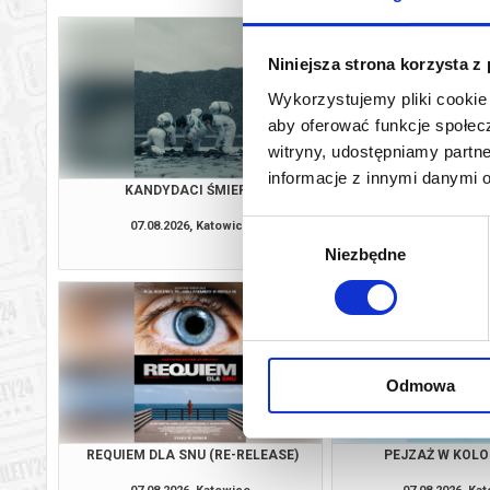
Niniejsza strona korzysta z
Wykorzystujemy pliki cookie 
aby oferować funkcje społecz
witryny, udostępniamy part
informacje z innymi danymi 
KANDYDACI ŚMIERCI
OSTATNI KO
07.08.2026, Katowice
07.08.2026, Ka
Wybór
kup bilet
Niezbędne
zgody
Odmowa
REQUIEM DLA SNU (RE-RELEASE)
PEJZAŻ W KOLO