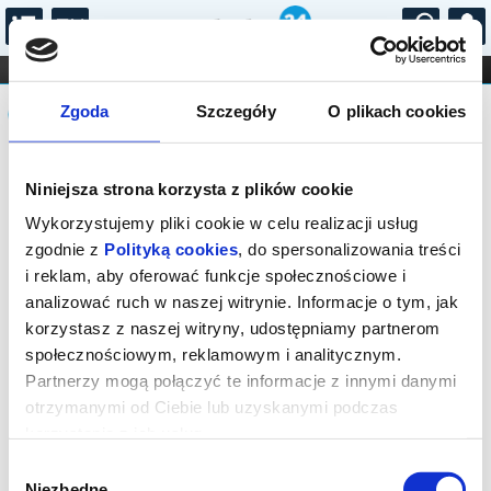
...
KONCERTY
KINO
TEATR
KABARET I
Komunikat
FILHARMONIA
OPERA I BALET
Zgoda
Szczegóły
O plikach cookies
STAND-UP
DLA DZIECI
ONLINE
KARNETY
Sprzedaż biletów on-line na wydarzenie
Niniejsza strona korzysta z plików cookie
została zakończona.
Wykorzystujemy pliki cookie w celu realizacji usług
zgodnie z
Polityką cookies
, do spersonalizowania treści
i reklam, aby oferować funkcje społecznościowe i
analizować ruch w naszej witrynie. Informacje o tym, jak
korzystasz z naszej witryny, udostępniamy partnerom
społecznościowym, reklamowym i analitycznym.
Partnerzy mogą połączyć te informacje z innymi danymi
otrzymanymi od Ciebie lub uzyskanymi podczas
korzystania z ich usług.
Wybór
Niezbędne