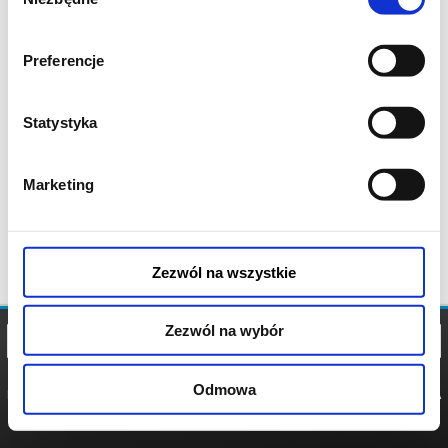
zgody
Preferencje
Statystyka
Marketing
Zezwól na wszystkie
Zezwól na wybór
Odmowa
REGULAMIN
POLITYKA
POLITYKA
COOKIES
PRYWATNOŚCI