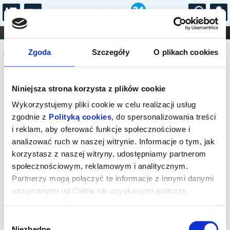
...
KONCERTY
KINO
TEATR
KABARET I
Komunikat
FILHARMONIA
OPERA I BALET
Zgoda
Szczegóły
O plikach cookies
STAND-UP
DLA DZIECI
ONLINE
KARNETY
Sprzedaż biletów on-line na wydarzenie
Niniejsza strona korzysta z plików cookie
została zakończona.
Wykorzystujemy pliki cookie w celu realizacji usług
zgodnie z
Polityką cookies
, do spersonalizowania treści
i reklam, aby oferować funkcje społecznościowe i
analizować ruch w naszej witrynie. Informacje o tym, jak
korzystasz z naszej witryny, udostępniamy partnerom
społecznościowym, reklamowym i analitycznym.
Partnerzy mogą połączyć te informacje z innymi danymi
otrzymanymi od Ciebie lub uzyskanymi podczas
korzystania z ich usług.
Wybór
Niezbędne