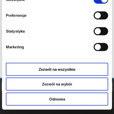
zgody
Preferencje
Statystyka
Marketing
Zezwól na wszystkie
Zezwól na wybór
Odmowa
REGULAMIN
POLITYKA
POLITYKA
COOKIES
PRYWATNOŚCI