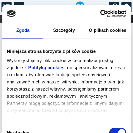
...
KONCERTY
KINO
TEATR
KABARET I
Komunikat
FILHARMONIA
OPERA I BALET
Zgoda
Szczegóły
O plikach cookies
STAND-UP
DLA DZIECI
ONLINE
KARNETY
Sprzedaż biletów on-line na wydarzenie
Niniejsza strona korzysta z plików cookie
została zakończona.
Wykorzystujemy pliki cookie w celu realizacji usług
zgodnie z
Polityką cookies
, do spersonalizowania treści
i reklam, aby oferować funkcje społecznościowe i
analizować ruch w naszej witrynie. Informacje o tym, jak
korzystasz z naszej witryny, udostępniamy partnerom
społecznościowym, reklamowym i analitycznym.
Partnerzy mogą połączyć te informacje z innymi danymi
otrzymanymi od Ciebie lub uzyskanymi podczas
korzystania z ich usług.
Wybór
Niezbędne