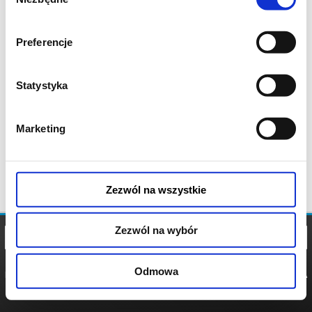
zgody
Preferencje
Statystyka
Marketing
Zezwól na wszystkie
Zezwól na wybór
Odmowa
REGULAMIN
POLITYKA
POLITYKA
COOKIES
PRYWATNOŚCI