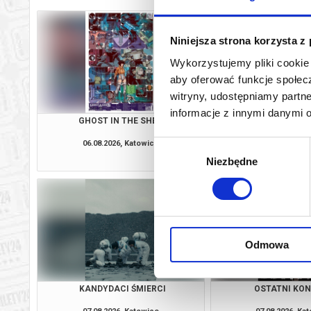
Niniejsza strona korzysta z
Wykorzystujemy pliki cookie 
aby oferować funkcje społecz
witryny, udostępniamy part
informacje z innymi danymi 
GHOST IN THE SHELL
ZAPROSZE
06.08.2026, Katowice
06.08.2026, Ka
Wybór
kup bilet
Niezbędne
zgody
Odmowa
KANDYDACI ŚMIERCI
OSTATNI KO