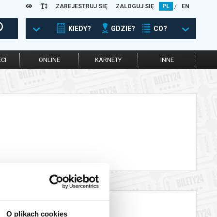
ZAREJESTRUJ SIĘ
ZALOGUJ SIĘ
PL
/
EN
KIEDY?
GDZIE?
CO?
CI
ONLINE
KARNETY
INNE
O plikach cookies