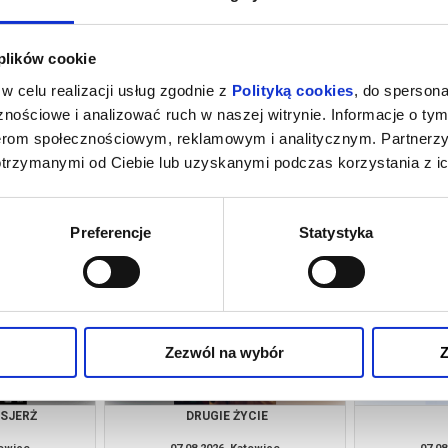
 plików cookie
w celu realizacji usług zgodnie z
Polityką cookies
, do spersona
nościowe i analizować ruch w naszej witrynie. Informacje o tym
nerom społecznościowym, reklamowym i analitycznym. Partnerz
otrzymanymi od Ciebie lub uzyskanymi podczas korzystania z ic
NIE
MŁODY WASZYNGTON
REQUIEM D
towice
06.08.2026, Katowice
06.08
kup bilet
kup bilet
Preferencje
Statystyka
Zezwól na wybór
Z
NSJERŻ
DRUGIE ŻYCIE