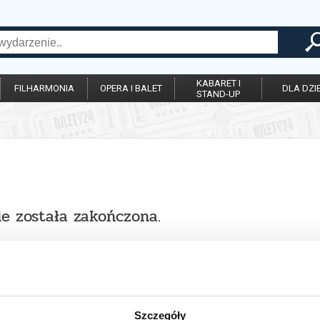
KABARET I
FILHARMONIA
OPERA I BALET
DLA DZIE
STAND-UP
ie została zakończona.
Szczegóły