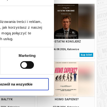
lizowania treści i reklam,
, jak korzystasz z naszej
y mogą połączyć te
h usług.
LA SNU (RE-RELEASE)
OSTATNI KONSJERŻ
.2026, Katowice
06.08.2026, Katowice
kup bilet
kup bilet
Marketing
ezwól na wszystkie
BAŁTYK
HOMO SAPIENS?