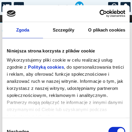
...
KONCERTY
KINO
TEATR
KABARET I
Komunikat
FILHARMONIA
OPERA I BALET
Zgoda
Szczegóły
O plikach cookies
STAND-UP
DLA DZIECI
ONLINE
KARNETY
Sprzedaż biletów on-line na wydarzenie
Niniejsza strona korzysta z plików cookie
została zakończona.
Wykorzystujemy pliki cookie w celu realizacji usług
zgodnie z
Polityką cookies
, do spersonalizowania treści
i reklam, aby oferować funkcje społecznościowe i
analizować ruch w naszej witrynie. Informacje o tym, jak
korzystasz z naszej witryny, udostępniamy partnerom
społecznościowym, reklamowym i analitycznym.
Partnerzy mogą połączyć te informacje z innymi danymi
otrzymanymi od Ciebie lub uzyskanymi podczas
korzystania z ich usług.
Wybór
Niezbędne