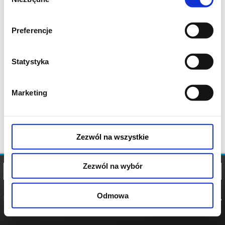
zgody
Preferencje
Statystyka
Marketing
Zezwól na wszystkie
Zezwól na wybór
Odmowa
REGULAMIN
POLITYKA
POLITYKA
COOKIES
PRYWATNOŚCI