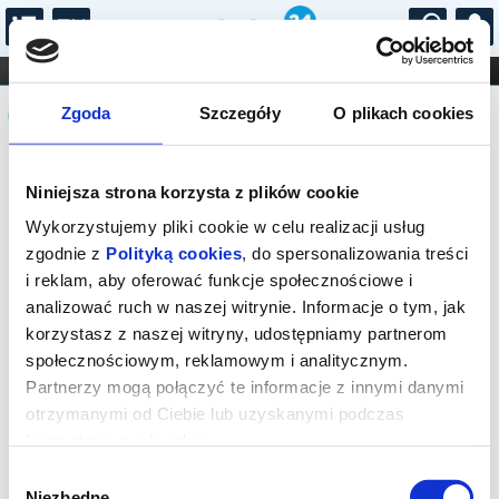
...
KONCERTY
KINO
TEATR
KABARET I
Komunikat
FILHARMONIA
OPERA I BALET
Zgoda
Szczegóły
O plikach cookies
STAND-UP
DLA DZIECI
ONLINE
KARNETY
Sprzedaż biletów on-line na wydarzenie
Niniejsza strona korzysta z plików cookie
została zakończona.
Wykorzystujemy pliki cookie w celu realizacji usług
zgodnie z
Polityką cookies
, do spersonalizowania treści
i reklam, aby oferować funkcje społecznościowe i
analizować ruch w naszej witrynie. Informacje o tym, jak
korzystasz z naszej witryny, udostępniamy partnerom
społecznościowym, reklamowym i analitycznym.
Partnerzy mogą połączyć te informacje z innymi danymi
otrzymanymi od Ciebie lub uzyskanymi podczas
korzystania z ich usług.
Wybór
Niezbędne