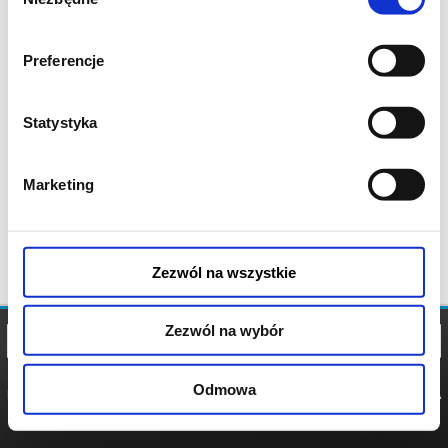
zgody
Preferencje
Statystyka
Marketing
Zezwól na wszystkie
Zezwól na wybór
Odmowa
REGULAMIN
POLITYKA
POLITYKA
COOKIES
PRYWATNOŚCI