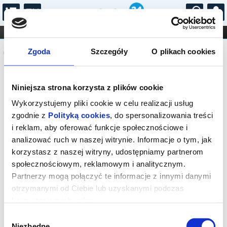
...
KONCERTY
KINO
TEATR
KABARET I
Komunikat
FILHARMONIA
OPERA I BALET
Zgoda
Szczegóły
O plikach cookies
STAND-UP
DLA DZIECI
ONLINE
KARNETY
Sprzedaż biletów on-line na wydarzenie
Niniejsza strona korzysta z plików cookie
została zakończona.
Wykorzystujemy pliki cookie w celu realizacji usług
zgodnie z
Polityką cookies
, do spersonalizowania treści
i reklam, aby oferować funkcje społecznościowe i
analizować ruch w naszej witrynie. Informacje o tym, jak
korzystasz z naszej witryny, udostępniamy partnerom
społecznościowym, reklamowym i analitycznym.
Partnerzy mogą połączyć te informacje z innymi danymi
otrzymanymi od Ciebie lub uzyskanymi podczas
korzystania z ich usług.
Wybór
Niezbędne