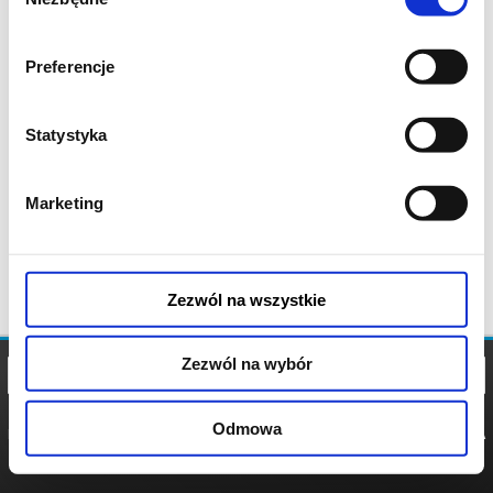
zgody
Preferencje
Statystyka
Marketing
Zezwól na wszystkie
Zezwól na wybór
Odmowa
REGULAMIN
POLITYKA
POLITYKA
COOKIES
PRYWATNOŚCI