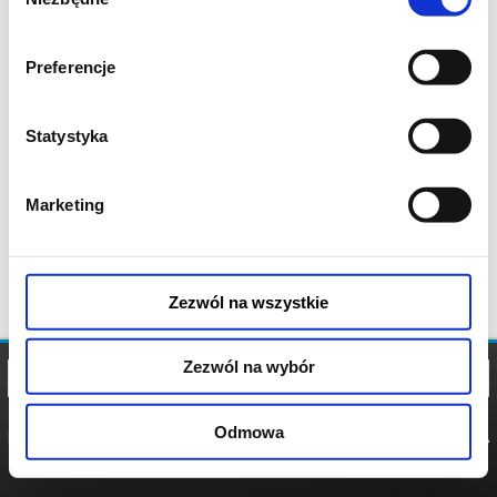
zgody
Preferencje
Statystyka
Marketing
Zezwól na wszystkie
Zezwól na wybór
Odmowa
REGULAMIN
POLITYKA
POLITYKA
COOKIES
PRYWATNOŚCI