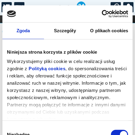
...
KONCERTY
KINO
TEATR
KABARET I
Komunikat
FILHARMONIA
OPERA I BALET
Zgoda
Szczegóły
O plikach cookies
STAND-UP
DLA DZIECI
ONLINE
KARNETY
Sprzedaż biletów on-line na wydarzenie
Niniejsza strona korzysta z plików cookie
została zakończona.
Wykorzystujemy pliki cookie w celu realizacji usług
zgodnie z
Polityką cookies
, do spersonalizowania treści
i reklam, aby oferować funkcje społecznościowe i
analizować ruch w naszej witrynie. Informacje o tym, jak
korzystasz z naszej witryny, udostępniamy partnerom
społecznościowym, reklamowym i analitycznym.
Partnerzy mogą połączyć te informacje z innymi danymi
otrzymanymi od Ciebie lub uzyskanymi podczas
korzystania z ich usług.
Wybór
Niezbędne